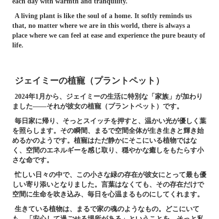
each day with warmth and tranquility.
A living plant is like the soul of a home. It softly reminds us
that, no matter where we are in this world, there is always a
place where we can feel at ease and experience the pure beauty of
life.
ジェイミーの植寵（プラントペット）
2024年1月から、ジェイミーの生活に特別な「家族」が加わり
ました——それが彼女の植寵（プラントペット）です。
毎日家に帰り、そっとスイッチを押すと、温かい光が優しく葉
を照らします。その瞬間、まるで空間全体が生き生きと輝き始
めるかのようです。植寵はただ静かにそこにいる植物ではな
く、空間のエネルギーを感じ取り、穏やかな癒しをもたらす小
さな命です。
忙しい日々の中で、この小さな緑の存在が彼女にとって最も優
しい寄り添いとなりました。言葉はなくても、その存在だけで
空間に生命を吹き込み、毎日を心温まるものにしてくれます。
生きている植物は、まるで家の魂のようなもの。どこにいて
も、「安心して過ごせる場所がある」ということを、そっと私