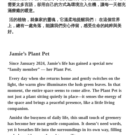
需要太多言語，卻用自己的方式為環境注入生機，讓每一天都充
滿療癒的暖意。
活的植物，就像家的靈魂，它溫柔地提醒我們：
在這個世界
上，總有一處角落，能讓我們安心停留，感受生命的純粹與美
好。
Jamie’s Plant Pet
Since January 2024, Jamie’s life has gained a special new
“family member” — her Plant Pet.
Every day when she returns home and gently switches on the
light, the warm glow illuminates the lush green leaves. In that
moment, the entire space seems to come alive. The Plant Pet is
not just a plant sitting quietly in place—it senses the energy of
the space and brings a peaceful presence, like a little living
companion.
Amidst the busyness of daily life, this small touch of greenery
has become her most gentle companion. It doesn’t need words,
yet it breathes life into the surroundings in its own way, filling