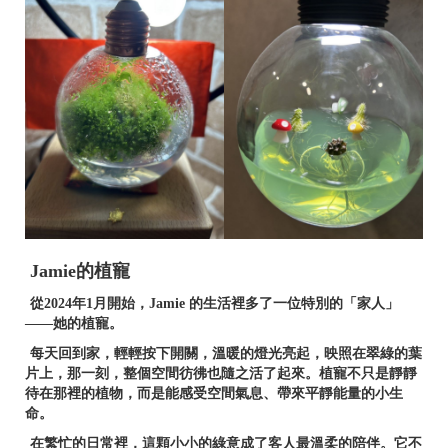
Jamie的植寵
從
2024年1月
開始，Jamie 的生活裡多了一位特別的「家人」
——她的植寵。
每天回到家，輕輕按下開關，溫暖的燈光亮起，映照在翠綠的葉
片上，那一刻，整個空間彷彿也隨之活了起來。植寵不只是靜靜
待在那裡的植物，而是能感受空間氣息、帶來平靜能量的小生
命。
在繁忙的日常裡，這顆小小的綠意成了客人最溫柔的陪伴。它不