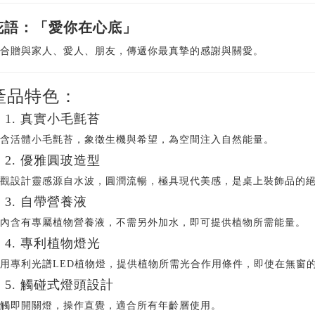
花語：「愛你在心底」
合贈與家人、愛人、朋友，傳遞你最真摯的感謝與關愛。
產品特色：
 1. 真實小毛氈苔
含活體小毛氈苔，象徵生機與希望，為空間注入自然能量。
 2. 優雅圓玻造型
觀設計靈感源自水波，圓潤流暢，極具現代美感，是桌上裝飾品的
 3. 自帶營養液
內含有專屬植物營養液，不需另外加水，即可提供植物所需能量。
 4. 專利植物燈光
用專利光譜LED植物燈，提供植物所需光合作用條件，即使在無窗
 5. 觸碰式燈頭設計
觸即開關燈，操作直覺，適合所有年齡層使用。