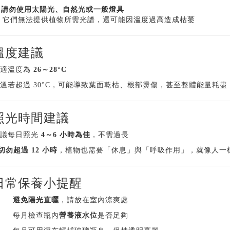
❌
請勿使用太陽光、自然光或一般燈具
 它們無法提供植物所需光譜，還可能因溫度過高造成枯萎
溫度建議
最適溫度為
26～28°C
溫若超過 30°C，可能導致葉面乾枯、根部燙傷，甚至整體能量耗盡
照光時間建議
建議每日照光
4～6 小時為佳
，不需過長
切勿超過 12 小時
，植物也需要「休息」與「呼吸作用」，就像人一
日常保養小提醒
避免陽光直曬
，請放在室內涼爽處
每月檢查瓶內
營養液水位
是否足夠