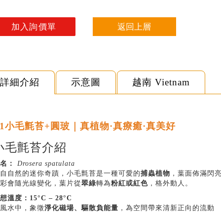
返回上層
詳細介紹
示意圖
越南 Vietnam
T1小毛氈苔+圓玻｜真植物·真療癒·真美好
小毛氈苔介紹
名：
Drosera spatulata
自自然的迷你奇蹟，小毛氈苔是一種可愛的
捕蟲植物
，葉面佈滿閃
彩會隨光線變化，葉片從
翠綠
轉為
粉紅或紅色
，格外動人。
想溫度：15°C – 28°C
風水中，象徵
淨化磁場、驅散負能量
，為空間帶來清新正向的流動