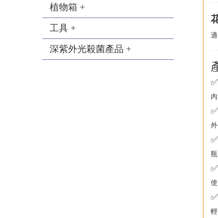
植物箱 +
工具 +
適
深紫外光殺菌產品 +
✅
內
✅
外
✅
瓶
✅
使
✅
輕