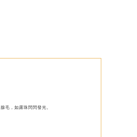
亮腺毛，如露珠閃閃發光。