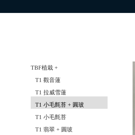
TBF植栽 +
T1 觀音蓮
T1 拉威雪蓮
T1 小毛氈苔 + 圓玻
T1 小毛氈苔
T1 翡翠 + 圓玻