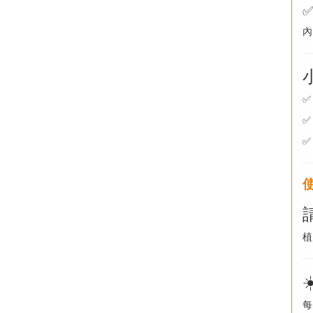
✅
內
植
每