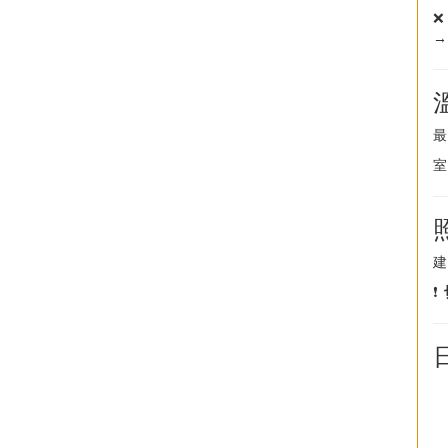
→
室
❗