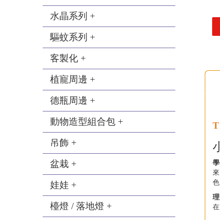
水晶系列 +
驅蚊系列 +
客製化 +
植寵周邊 +
德瓶周邊 +
動物造型組合包 +
吊飾 +
盆栽 +
學
來
色
娃娃 +
理
檯燈 / 落地燈 +
在