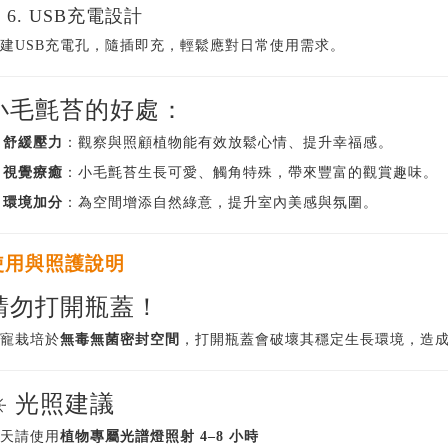
 6. USB充電設計
建USB充電孔，隨插即充，輕鬆應對日常使用需求。
小毛氈苔的好處：
✅
舒緩壓力
：觀察與照顧植物能有效放鬆心情、提升幸福感。
✅
視覺療癒
：小毛氈苔生長可愛、觸角特殊，帶來豐富的觀賞趣味。
✅
環境加分
：為空間增添自然綠意，提升室內美感與氛圍。
使用與照護說明
請勿打開瓶蓋！
寵栽培於
無毒無菌密封空間
，打開瓶蓋會破壞其穩定生長環境，造
☀️ 光照建議
天請使用
植物專屬光譜燈照射 4–8 小時