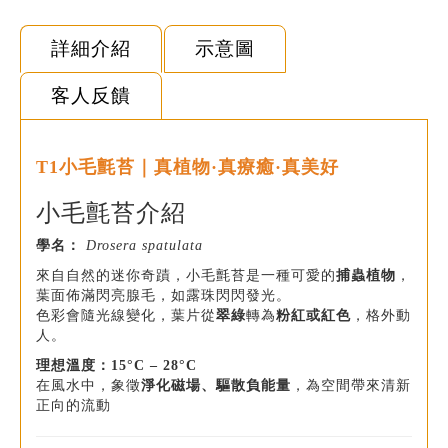
詳細介紹
示意圖
客人反饋
T1小毛氈苔｜真植物·真療癒·真美好
小毛氈苔介紹
學名：
Drosera spatulata
來自自然的迷你奇蹟，小毛氈苔是一種可愛的
捕蟲植物
，
葉面佈滿閃亮腺毛，如露珠閃閃發光。
色彩會隨光線變化，葉片從
翠綠
轉為
粉紅或紅色
，格外動
人。
理想溫度：15°C – 28°C
在風水中，象徵
淨化磁場、驅散負能量
，為空間帶來清新
正向的流動