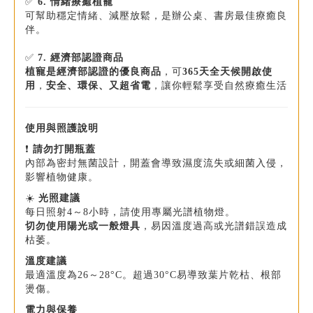
✅
6. 情緒療癒植寵
可幫助穩定情緒、減壓放鬆，是辦公桌、書房最佳療癒良
伴。
✅
7
.
經濟部認證商品
植寵是經濟部認證的優良商品
，可
365天全天候開啟使
用
，
安全、環保、又超省電
，讓你輕鬆享受自然療癒生活
使用與照護說明
❗
請勿打開瓶蓋
內部為密封無菌設計，開蓋會導致濕度流失或細菌入侵，
影響植物健康。
☀️
光照建議
每日照射4～8小時，請使用專屬光譜植物燈。
切勿使用陽光或一般燈具
，易因溫度過高或光譜錯誤造成
枯萎。
溫度建議
最適溫度為26～28°C。超過30°C易導致葉片乾枯、根部
燙傷。
電力與保養