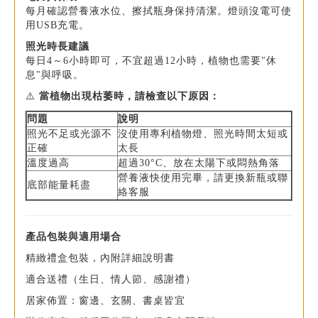
每月確認營養液水位、擦拭瓶身保持清潔。燈頭沒電可使
用USB充電。
照光時長建議
每日4～6小時即可，不宜超過12小時，植物也需要"休
息"與呼吸。
⚠️
當植物出現枯萎時，請檢查以下原因：
問題
說明
照光不足或光源不
沒使用專利植物燈、照光時間太短或
正確
太長
溫度過高
超過30°C、放在太陽下或悶熱角落
營養液快使用完畢，請更換新瓶或聯
底部能量耗盡
絡客服
產品包裝與適用場合
精緻禮盒包裝，內附詳細說明書
適合送禮（生日、情人節、感謝禮）
居家佈置：窗邊、玄關、書桌皆宜