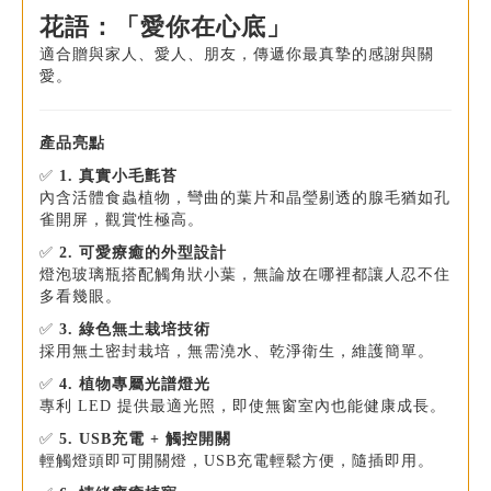
花語：「愛你在心底」
適合贈與家人、愛人、朋友，傳遞你最真摯的感謝與關
愛。
產品亮點
✅
1. 真實小毛氈苔
內含活體食蟲植物，彎曲的葉片和晶瑩剔透的腺毛猶如孔
雀開屏，觀賞性極高。
✅
2. 可愛療癒的外型設計
燈泡玻璃瓶搭配觸角狀小葉，無論放在哪裡都讓人忍不住
多看幾眼。
✅
3. 綠色無土栽培技術
採用無土密封栽培，無需澆水、乾淨衛生，維護簡單。
✅
4. 植物專屬光譜燈光
專利 LED 提供最適光照，即使無窗室內也能健康成長。
✅
5. USB充電 + 觸控開關
輕觸燈頭即可開關燈，USB充電輕鬆方便，隨插即用。