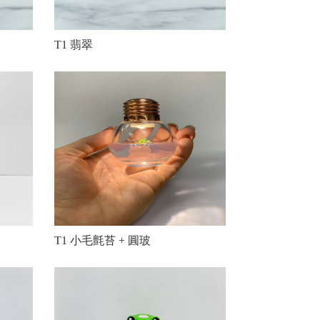
T1 翡翠
T1 小毛氈苔 + 圓玻