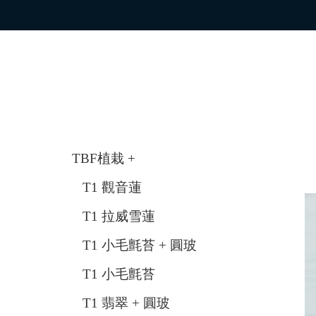
TBF植栽 +
T1 觀音蓮
T1 拉威雪蓮
T1 小毛氈苔 + 圓玻
T1 小毛氈苔
T1 翡翠 + 圓玻