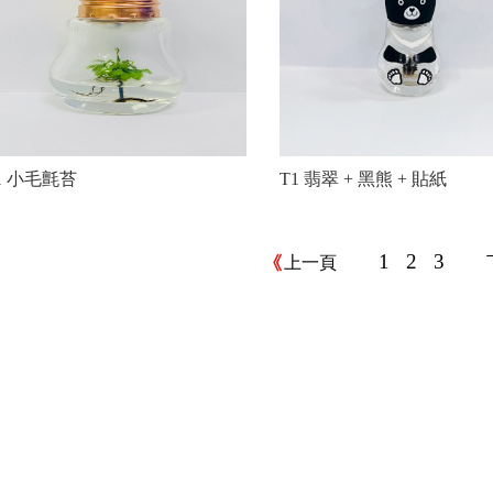
T1 翡翠 + 黑熊 + 貼紙
1 小毛氈苔
1
2
3
上一頁