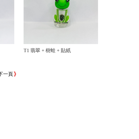
T1 翡翠 + 樹蛙 + 貼紙
下一頁