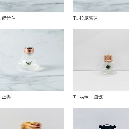
1 觀音蓮
T1 拉威雪蓮
2 正壽
T1 翡翠 + 圓玻