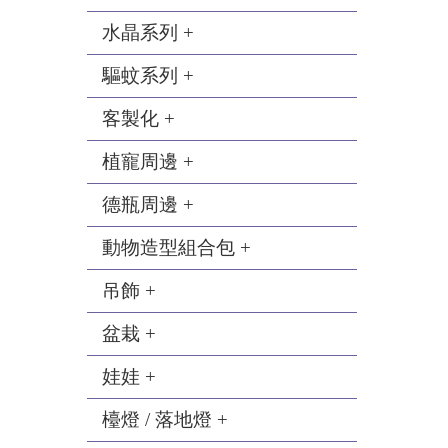
水晶系列 +
驅蚊系列 +
客製化 +
植寵周邊 +
德瓶周邊 +
動物造型組合包 +
吊飾 +
盆栽 +
娃娃 +
檯燈 / 落地燈 +